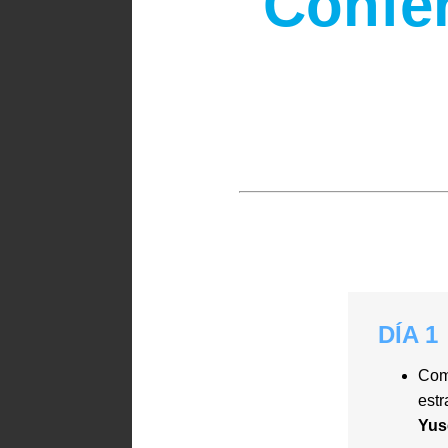
Confe
DÍA 1
Comp
estr
Yus