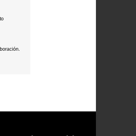
to
boración.