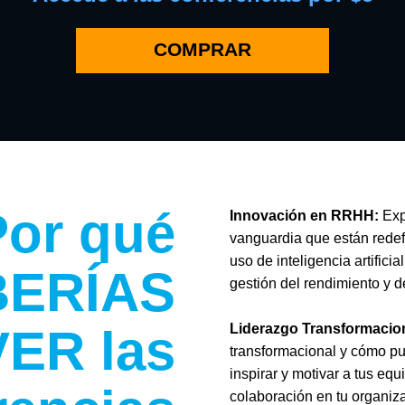
COMPRAR
Por qué
Innovación en RRHH:
Exp
vanguardia que están redefi
uso de inteligencia artific
BERÍAS
gestión del rendimiento y d
VER las
Liderazgo Transformacion
transformacional y cómo pu
inspirar y motivar a tus eq
colaboración en tu organiz