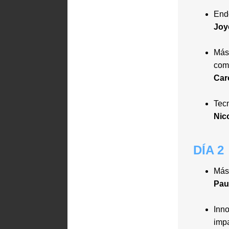
Endo
Joy
Más 
com
Car
Tecn
Nic
DÍA 2
Más 
Paul
Inno
impa