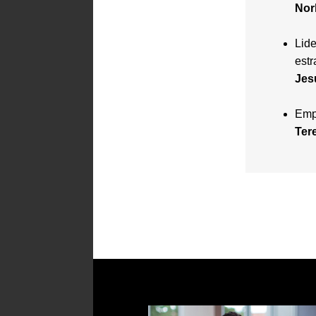
Nor
Lide
estr
Jes
Empl
Ter