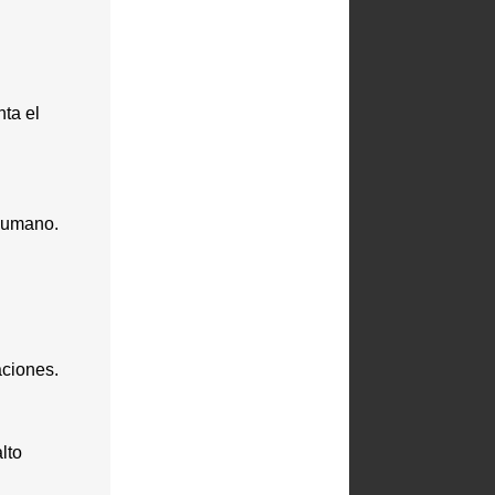
nta el
 humano.
aciones.
lto